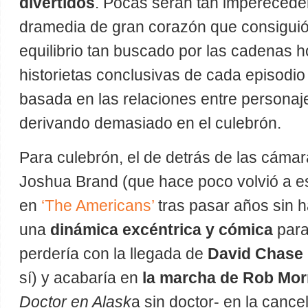
divertidos
. Pocas serán tan imperecede
dramedia de gran corazón que consigui
equilibrio tan buscado por las cadenas h
historietas conclusivas de cada episodio
basada en las relaciones entre personaj
derivando demasiado en el culebrón.
Para culebrón, el de detrás de las cámar
Joshua Brand (que hace poco volvió a esc
en
‘The Americans’
tras pasar años sin 
una
dinámica excéntrica y cómica
para
perdería con la llegada de
David Chase
sí) y acabaría en
la marcha de Rob Mo
Doctor en Alask
a sin doctor- en la canc