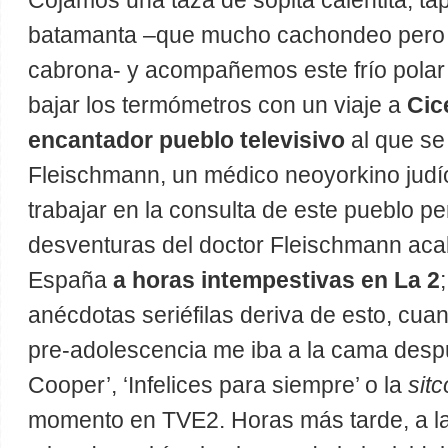
Cojamos una taza de sopita calentita, t
batamanta –que mucho cachondeo pero 
cabrona- y acompañemos este frío pola
bajar los termómetros con un viaje a
Cic
encantador pueblo televisivo
al que se
Fleischmann, un médico neoyorkino judí
trabajar en la consulta de este pueblo p
desventuras del doctor Fleischmann aca
España
a horas intempestivas en La 2
anécdotas seriéfilas deriva de esto, cuan
pre-adolescencia me iba a la cama despu
Cooper’, ‘Infelices para siempre’ o la
sit
momento en TVE2. Horas más tarde, a la