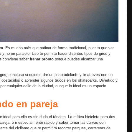
ea
. Es mucho más que patinar de forma tradicional, puesto que vas
 y no en paralelo. Eso te permite hacer distintos tipos de giros y
ue conviene saber
frenar pronto
porque puedes alcanzar una
igos, e incluso si quieres dar un paso adelante y te atreves con un
r obstáculos o aprender algunos trucos en los skateparks. Divertido y
or cualquier calle de la ciudad, aunque lo ideal es un espacio
do en pareja
te ideal para ello es sin duda el tándem. La mítica bicicleta para dos.
pareja, o ir especialmente rápido y saber tomar las curvas con
iante del ciclismo que te permitirá recorrer parques, carreteras de