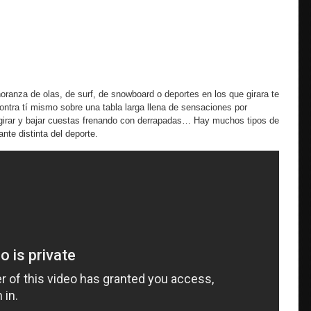
oranza de olas, de surf, de snowboard o deportes en los que girara te
contra tí mismo sobre una tabla larga llena de sensaciones por
 girar y bajar cuestas frenando con derrapadas… Hay muchos tipos de
nte distinta del deporte.