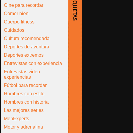
Cine para recordar
Comer bien
Cuerpo fitness
Cuidados
Cultura recomendada
Deportes de aventura
Deportes extremos
Entrevistas con experiencia
Entrevistas vídeo
experiencias
Fútbol para recordar
Hombres con estilo
Hombres con historia
Las mejores series
MenExperts
Motor y adrenalina