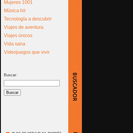
Mujeres 1001
Música hit
Tecnología a descubrir
Viajes de aventura
Viajes únicos
Vida sana
Videojuegos que vivir
Buscar: