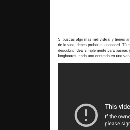
Si buscas algo más
individual
y tienes añ
de la vida, debes probar el longboard. Tú 
descubrir. Ideal simplemente para pasear,
longboards, cada uno centrado en una varia