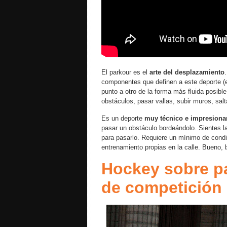
El parkour es el
arte del desplazamiento
componentes que definen a este deporte (e 
punto a otro de la forma más fluida posible
obstáculos, pasar vallas, subir muros, salt
Es un deporte
muy técnico e impresiona
pasar un obstáculo bordeándolo. Sientes la
para pasarlo. Requiere un mínimo de condi
entrenamiento propias en la calle. Bueno, b
Hockey sobre pa
de competición