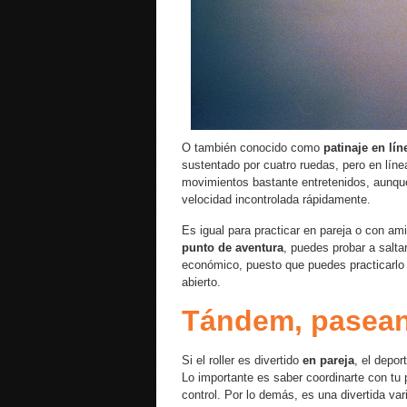
O también conocido como
patinaje en lín
sustentado por cuatro ruedas, pero en línea
movimientos bastante entretenidos, aunq
velocidad incontrolada rápidamente.
Es igual para practicar en pareja o con am
punto de aventura
, puedes probar a salta
económico, puesto que puedes practicarlo p
abierto.
Tándem, pasean
Si el roller es divertido
en pareja
, el depor
Lo importante es saber coordinarte con tu 
control. Por lo demás, es una divertida var