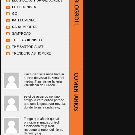
BLOG DE ARTHUR GIL BORDÉS
EL HEDONISTA
GQ
KATELOVESME
NADA IMPORTA
SAMYROAD
THE FASHIONISTO
THE SARTORIALIST
TRENDENCIAS HOMBRE
Hace dieciseis años tuve la
suerte de visitar la zona del
medoc.Tras visitar la feria
vitivinícola de Burdeo
estoi de acuerdo contigo
amigo, a este critico parece
que solo le gusta ver novelas
donde lloras a cada rato,
Tengo que añadir que al
principio el magiccontrol
funcionava muy bien
respecto al reconocimiento
de voz ya q