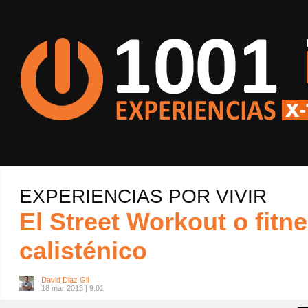
EXPERIENCIAS POR VIVIR
El Street Workout o fitn
calisténico
David Diaz Gil
18 mar 2013 | 9:01