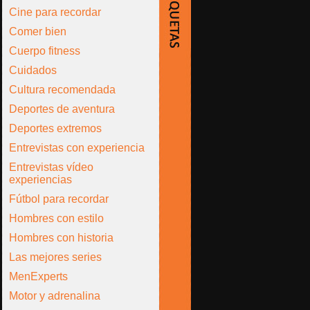
Cine para recordar
Comer bien
Cuerpo fitness
Cuidados
Cultura recomendada
Deportes de aventura
Deportes extremos
Entrevistas con experiencia
Entrevistas vídeo
experiencias
Fútbol para recordar
Hombres con estilo
Hombres con historia
Las mejores series
MenExperts
Motor y adrenalina