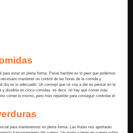
comidas
l para estar en plena forma. Pasar hambre es lo peor que podemos
necesario mantener un control de las horas de la comida y
 al día es lo adecuado. Un consejo que os voy a dar es pensar en la
 y dividirla en cinco comidas, es decir, no hay que comer más
ino comer lo mismo, pero más repartido para conseguir controlar el
 verduras
ncial para mantenernos en plena forma. Las frutas nos aportarán
correcto funcionamiento del cuerpo. Un punto a tener en cuenta sobre