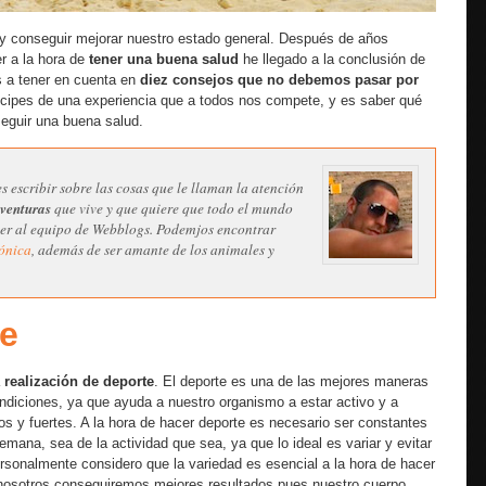
y conseguir mejorar nuestro estado general. Después de años
r a la hora de
tener una buena salud
he llegado a la conclusión de
s a tener en cuenta en
diez consejos que no debemos pasar por
tícipes de una experiencia que a todos nos compete, y es saber qué
eguir una buena salud.
s escribir sobre las cosas que le llaman la atención
aventuras
que vive y que quiere que todo el mundo
ecer al equipo de Webblogs. Podemjos encontrar
ónica
, además de ser amante de los animales y
te
a
realización de deporte
. El deporte es una de las mejores maneras
diciones, ya que ayuda a nuestro organismo a estar activo y a
s y fuertes. A la hora de hacer deporte es necesario ser constantes
emana, sea de la actividad que sea, ya que lo ideal es variar y evitar
sonalmente considero que la variedad es esencial a la hora de hacer
nosotros conseguiremos mejores resultados pues nuestro cuerpo