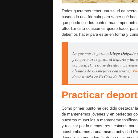
Todos queremos tener una salud de acero 
buscando una fórmula para saber qué hace
que puedo unir los puntos más importante
alto
. En esta ocasión os quiero hacer par
debemos hacer para estar en forma y cons
Lo que más le gusta a
Diego Delgado
e
y lo que más le gusta,
el deporte y las 
conozca. Por esto se decidió a perten
algunos de sus mejores consejos en
Vit
demostrarlo en Es Cosa de Perros.
Practicar depor
Como primer punto he decidido destacar l
de mantenernos jóvenes y en perfectas con
nuestros músculos a mantenerse tonificado
y realizar por lo menos tres sesiones por s
acostumbrarnos a una misma actividad.Per
deporte, ya que además de no cansarnos 