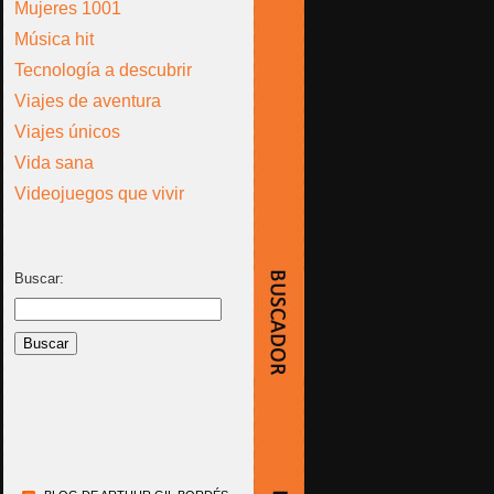
Mujeres 1001
Música hit
Tecnología a descubrir
Viajes de aventura
Viajes únicos
Vida sana
Videojuegos que vivir
Buscar: