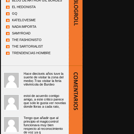
BLOG DE ARTHUR GIL BORDÉS
EL HEDONISTA
GQ
KATELOVESME
NADA IMPORTA
SAMYROAD
THE FASHIONISTO
THE SARTORIALIST
TRENDENCIAS HOMBRE
Hace dieciseis años tuve la
suerte de visitar la zona del
medoc.Tras visitar la feria
vitivinícola de Burdeo
estoi de acuerdo contigo
amigo, a este critico parece
que solo le gusta ver novelas
donde lloras a cada rato,
Tengo que añadir que al
principio el magiccontrol
funcionava muy bien
respecto al reconocimiento
de voz ya q