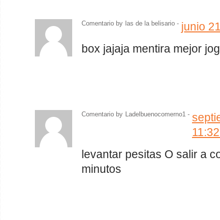
Comentario by
las de la belisario
-
junio 2
box jajaja mentira mejor jo
Comentario by
Ladelbuenocomerno1 -
septi
11:3
levantar pesitas O salir a 
minutos