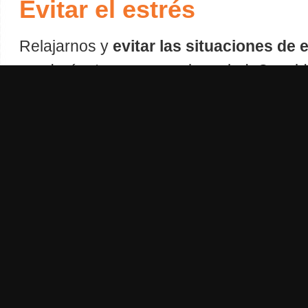
Evitar el estrés
Relajarnos y
evitar las situaciones de 
ayudará a tener una mejor salud. Consi
tener actividades que nos ayuden a evadi
cotidiana. Sesiones de relajación, yoga
Cualquier actividad que nos relaje es 
estar en perfectas condiciones.