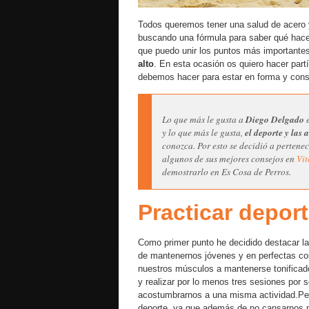
Todos queremos tener una salud de acero 
buscando una fórmula para saber qué hace
que puedo unir los puntos más importante
alto
. En esta ocasión os quiero hacer par
debemos hacer para estar en forma y cons
Lo que más le gusta a
Diego Delgado
e
y lo que más le gusta,
el deporte y las 
conozca. Por esto se decidió a perten
algunos de sus mejores consejos en
Vit
demostrarlo en Es Cosa de Perros.
Practicar depor
Como primer punto he decidido destacar l
de mantenernos jóvenes y en perfectas con
nuestros músculos a mantenerse tonificado
y realizar por lo menos tres sesiones por s
acostumbrarnos a una misma actividad.Per
deporte, ya que además de no cansarnos 