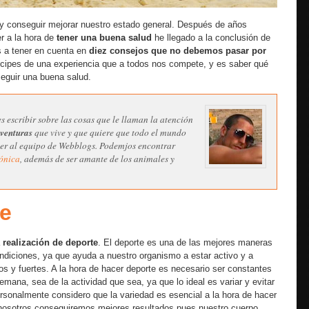
y conseguir mejorar nuestro estado general. Después de años
r a la hora de
tener una buena salud
he llegado a la conclusión de
s a tener en cuenta en
diez consejos que no debemos pasar por
tícipes de una experiencia que a todos nos compete, y es saber qué
eguir una buena salud.
s escribir sobre las cosas que le llaman la atención
aventuras
que vive y que quiere que todo el mundo
ecer al equipo de Webblogs. Podemjos encontrar
ónica
, además de ser amante de los animales y
te
a
realización de deporte
. El deporte es una de las mejores maneras
diciones, ya que ayuda a nuestro organismo a estar activo y a
s y fuertes. A la hora de hacer deporte es necesario ser constantes
emana, sea de la actividad que sea, ya que lo ideal es variar y evitar
sonalmente considero que la variedad es esencial a la hora de hacer
nosotros conseguiremos mejores resultados pues nuestro cuerpo