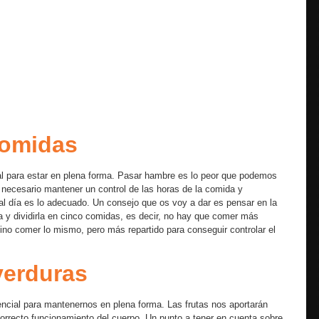
comidas
l para estar en plena forma. Pasar hambre es lo peor que podemos
necesario mantener un control de las horas de la comida y
 al día es lo adecuado. Un consejo que os voy a dar es pensar en la
 y dividirla en cinco comidas, es decir, no hay que comer más
ino comer lo mismo, pero más repartido para conseguir controlar el
 verduras
ncial para mantenernos en plena forma. Las frutas nos aportarán
correcto funcionamiento del cuerpo. Un punto a tener en cuenta sobre