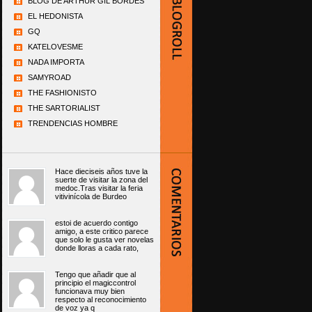
BLOG DE ARTHUR GIL BORDÉS
EL HEDONISTA
GQ
KATELOVESME
NADA IMPORTA
SAMYROAD
THE FASHIONISTO
THE SARTORIALIST
TRENDENCIAS HOMBRE
Hace dieciseis años tuve la
suerte de visitar la zona del
medoc.Tras visitar la feria
vitivinícola de Burdeo
estoi de acuerdo contigo
amigo, a este critico parece
que solo le gusta ver novelas
donde lloras a cada rato,
Tengo que añadir que al
principio el magiccontrol
funcionava muy bien
respecto al reconocimiento
de voz ya q