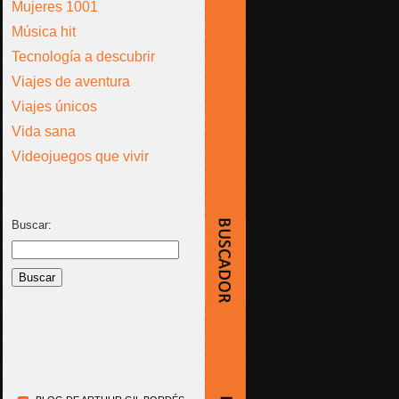
Mujeres 1001
Música hit
Tecnología a descubrir
Viajes de aventura
Viajes únicos
Vida sana
Videojuegos que vivir
Buscar: