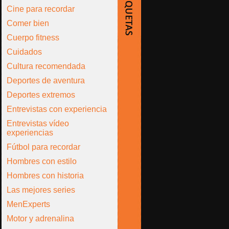
Cine para recordar
Comer bien
Cuerpo fitness
Cuidados
Cultura recomendada
Deportes de aventura
Deportes extremos
Entrevistas con experiencia
Entrevistas vídeo
experiencias
Fútbol para recordar
Hombres con estilo
Hombres con historia
Las mejores series
MenExperts
Motor y adrenalina