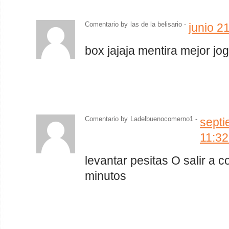
Comentario by
las de la belisario
-
junio 2
box jajaja mentira mejor jo
Comentario by
Ladelbuenocomerno1 -
septi
11:3
levantar pesitas O salir a 
minutos