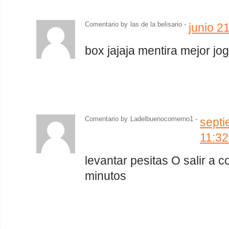
Comentario by
las de la belisario
-
junio 2
box jajaja mentira mejor jo
Comentario by
Ladelbuenocomerno1 -
septi
11:3
levantar pesitas O salir a 
minutos