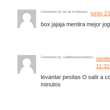
Comentario by
las de la belisario
-
junio 2
box jajaja mentira mejor jo
Comentario by
Ladelbuenocomerno1 -
septi
11:3
levantar pesitas O salir a 
minutos